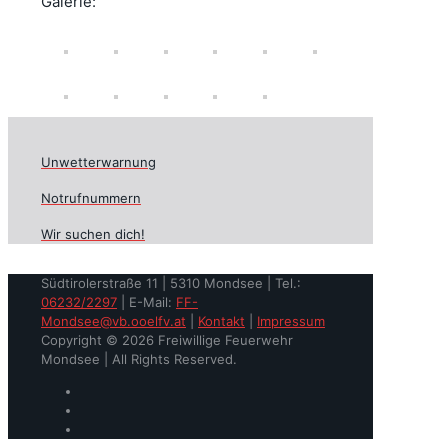
Galerie:
Unwetterwarnung
Notrufnummern
Wir suchen dich!
Südtirolerstraße 11 | 5310 Mondsee | Tel.:
06232/2297
| E-Mail:
FF-
Mondsee@vb.ooelfv.at
|
Kontakt
|
Impressum
Copyright © 2026 Freiwillige Feuerwehr
Mondsee | All Rights Reserved.