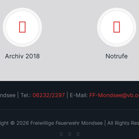
Archiv 2018
Notrufe
ndsee | Tel.:
06232/2297
| E-Mail:
FF-Mondsee@vb.oo
ght © 2026 Freiwillige Feuerwehr Mondsee | All Rights Re